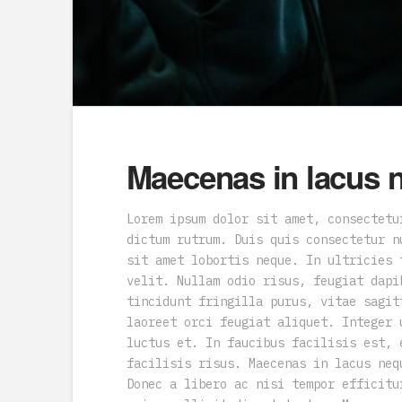
Maecenas in lacus 
Lorem ipsum dolor sit amet, consectetu
dictum rutrum. Duis quis consectetur n
sit amet lobortis neque. In ultricies 
velit. Nullam odio risus, feugiat dapi
tincidunt fringilla purus, vitae sagit
laoreet orci feugiat aliquet. Integer 
luctus et. In faucibus facilisis est, 
facilisis risus. Maecenas in lacus neq
Donec a libero ac nisi tempor efficitu