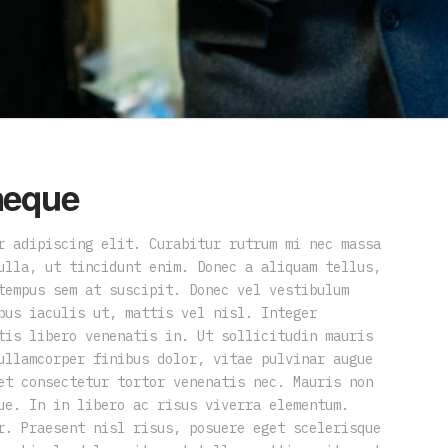
neque
r adipiscing elit. Curabitur rutrum mi nec massa
ulla, ut tincidunt enim. Donec a aliquam tellus,
tempus sem at suscipit. Donec vel vestibulum
bus iaculis ut, mattis vel nisl. Integer
tis libero venenatis in. Ut sollicitudin mauris
ullamcorper finibus dolor, vitae pulvinar augue
et consectetur tortor venenatis nec. Mauris non
ue. In in libero ac risus viverra elementum.
r. Praesent nisl risus, posuere eget scelerisque