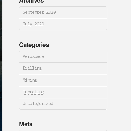
Archives
September 2020
July 2020
Categories
Aerospace
Drilling
Mining
Tunneling
Uncategorized
Meta