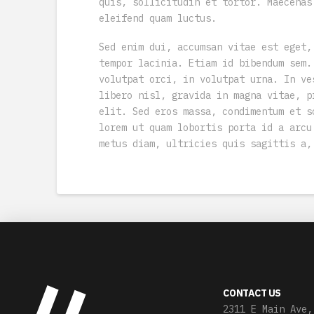
quis, sollicitudin et tortor. Maecenas
eleifend quam luctus.
Sed enim dui, accumsan vitae est eget,
tempor lacinia. Etiam id bibendum sem.
volutpat orci, in volutpat urna. In ve
libero nisl, gravida in magna vitae, p
elit. Sed eros massa, condimentum et s
lorem ut quam lobortis porta id a arcu
metus diam, ultricies quis sagittis a,
CONTACT US
2311 E Main Ave,