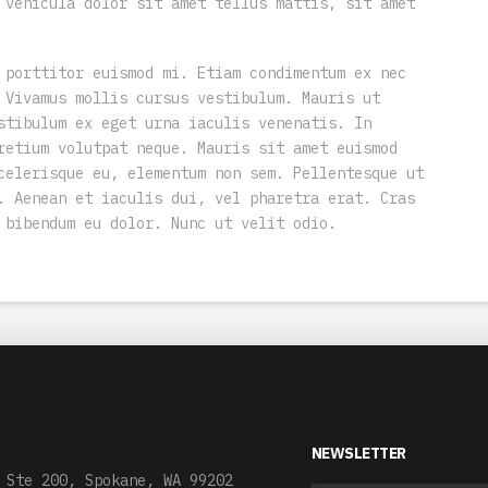
 vehicula dolor sit amet tellus mattis, sit amet
 porttitor euismod mi. Etiam condimentum ex nec
 Vivamus mollis cursus vestibulum. Mauris ut
stibulum ex eget urna iaculis venenatis. In
retium volutpat neque. Mauris sit amet euismod
celerisque eu, elementum non sem. Pellentesque ut
. Aenean et iaculis dui, vel pharetra erat. Cras
 bibendum eu dolor. Nunc ut velit odio.
NEWSLETTER
 Ste 200, Spokane, WA 99202